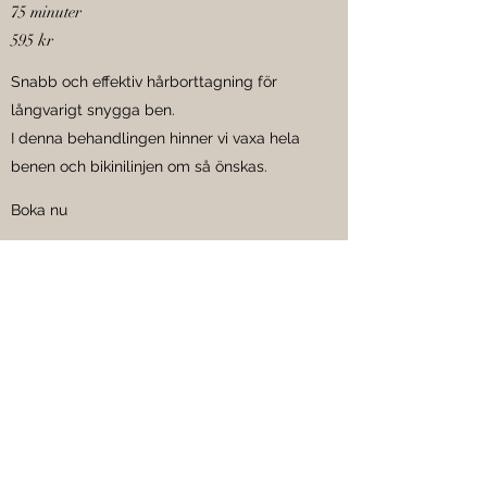
75 minuter
595 kr
Snabb och effektiv hårborttagning för
långvarigt snygga ben.
I denna behandlingen hinner vi vaxa hela
benen och bikinilinjen om så önskas.
Boka nu
SALONGEN
Salong MassageBoden Hansagård finner
du i Harplinge, Halland.
Hos oss hittar du ett urval av behandlingar,
både massage, hudvård och
nagelbehandlingar.
För fullständig behandlingsmeny besök