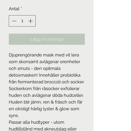
Antal
*
Lägg i kundvagn
Djuprengörande mask med vit lera
som skonsamt avlägsnar orenheter
och smuts - den opitmala
detoxmasken! Innehåller probiotika
från fermenterad broccoli och socker.
Sockerkorn från råsocker exfolierar
huden och avlägsnar döda hudceller.
Huden blir jämn, ren & fräsch och får
en otroligt härlig lyster & glow som
syns.
Passar alla hudtyper - utom
hudtillstånd med akneutslag eller