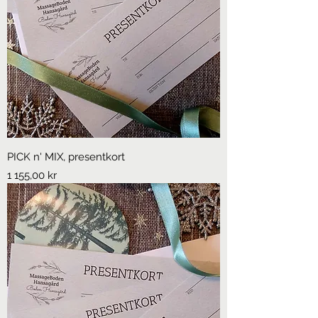
PICK n' MIX, presentkort
Pris
1 155,00 kr